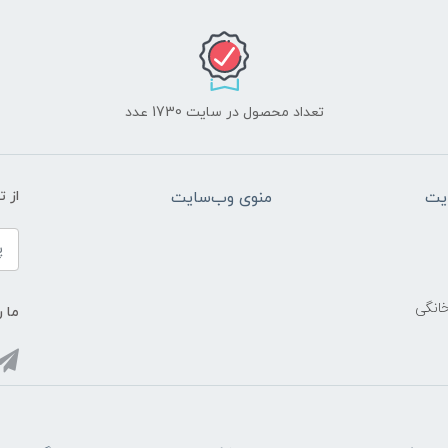
تعداد محصول در سایت 1730 عدد
یت
منوی وب‌سایت
از 
خانگی
ما ر