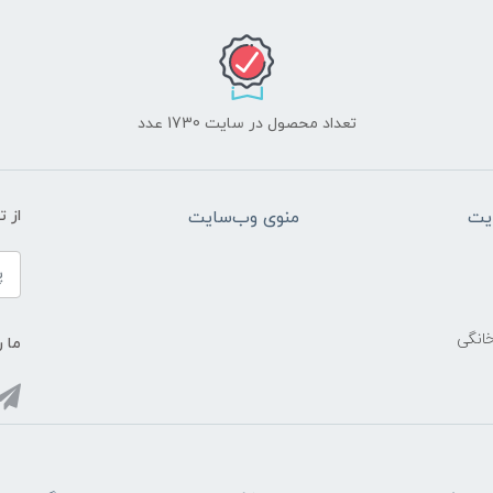
تعداد محصول در سایت 1730 عدد
یت
منوی وب‌سایت
از 
خانگی
ما ر