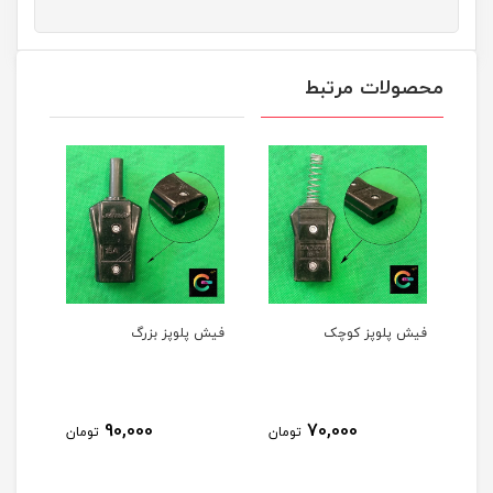
محصولات مرتبط
فیش پلوپز کوچک
فیش پلوپز بزرگ
فیش اتو سر س
00
90,000
70,000
تومان
تومان